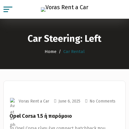
Car Steering:
Left
Home
Car Rental
Voras Rent a Car
June 6, 2025
No Comments
Opel Corsa 1.5 ή παρόμοιο
Το Opel Corsa είναι ένα compact hatchback που