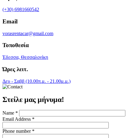
(+30) 6981660542
Email
vorasrentacar@gmail.com
Τοποθεσία
Έδεσσα, Θεσσαλονίκη
Ώρες λειτ.
Δευ - Σαββ (10.00π.μ. - 21.00μ.μ.)
Στείλε μας μήνυμα!
Name
*
Email Address
*
Phone number
*